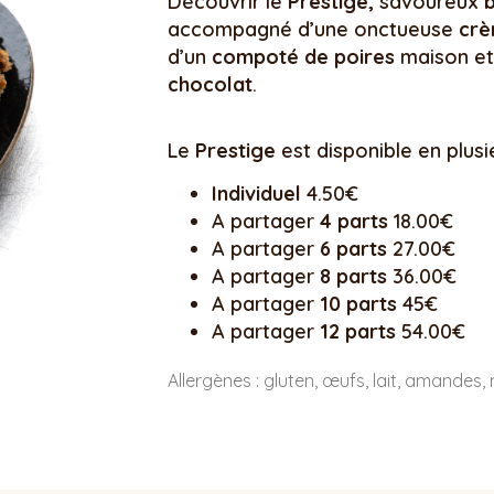
Découvrir le
Prestige,
savoureux
b
accompagné d’une onctueuse
crè
d’un
compoté de poires
maison et
chocolat
.
Le
Prestige
est disponible en plusi
Individuel
4.50€
A partager
4 parts
18.00€
A partager
6 parts
27.00€
A partager
8 parts
36.00€
A partager
10 parts
45€
A partager
12 parts
54.00€
Allergènes : gluten, œufs, lait, amandes, 