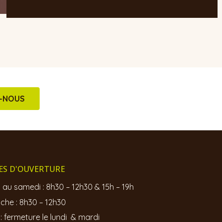
Z-NOUS
ES D'OUVERTURE
 au samedi : 8h30 – 12h30 & 15h – 19h
che : 8h30 – 12h30
t : fermeture le lundi & mardi