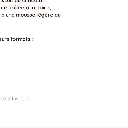
iscuit au chocolat
,
me brûlée à la poire
,
 d’une
mousse légère au
eurs formats :
noisettes, soja.