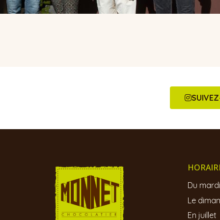
SUIVE
HORAIR
Du mardi
Le diman
En juille