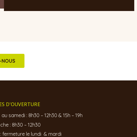
Z-NOUS
ES D'OUVERTURE
 au samedi : 8h30 – 12h30 & 15h – 19h
che : 8h30 – 12h30
t : fermeture le lundi & mardi