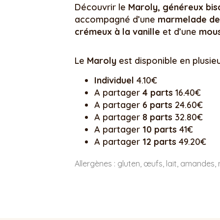
Découvrir le
Maroly, généreux bis
accompagné d’une
marmelade de 
crémeux à la vanille
et d’une
mous
Le
Maroly
est disponible en plusie
Individuel
4.10€
A partager
4 parts
16.40€
A partager
6 parts
24.60€
A partager
8 parts
32.80€
A partager
10 parts
41€
A partager
12 parts
49.20€
Allergènes : gluten, œufs, lait, amandes, 