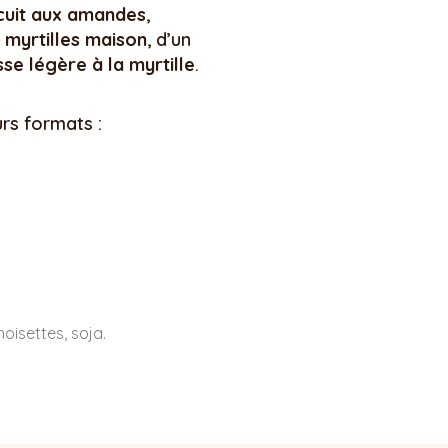
cuit aux amandes
,
myrtilles maison
, d’un
se légère à la
myrtille
.
urs formats :
noisettes, soja.