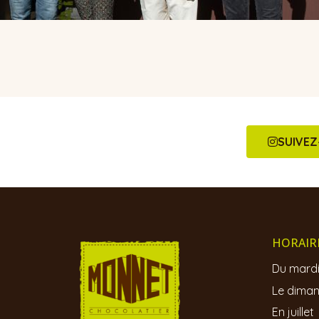
SUIVE
HORAIR
Du mardi
Le diman
En juille