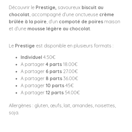
Découvrir le
Prestige,
savoureux
biscuit au
chocolat
, accompagné d’une onctueuse
crème
brûlée à la poire
, d’un
compoté de poires
maison
et d’une
mousse légère au chocolat
.
Le
Prestige
est disponible en plusieurs formats :
Individuel
4.50€
A partager
4 parts
18.00€
A partager
6 parts
27.00€
A partager
8 parts
36.00€
A partager
10 parts
45€
A partager
12 parts
54.00€
Allergènes : gluten, œufs, lait, amandes, noisettes,
soja.